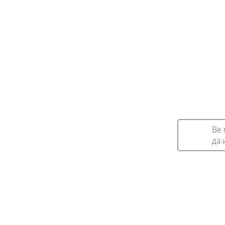
Ве 
да 