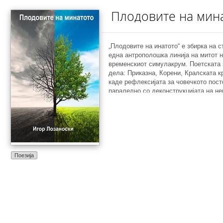
Плодовите на мин
„Плодовите на инатото“ е збирка на с
една антрополошка линија на митот н
временскиот симулакрум. Поетската 
дела: Приказна, Корени, Кралската 
каде рефлексијата за човечкото пос
паралелно со деконструкцијата на не
митови.
Поезија